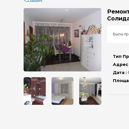
Ремонт
Солида
Была пр
Тип Пр
Адрес 
Дата :
Площад