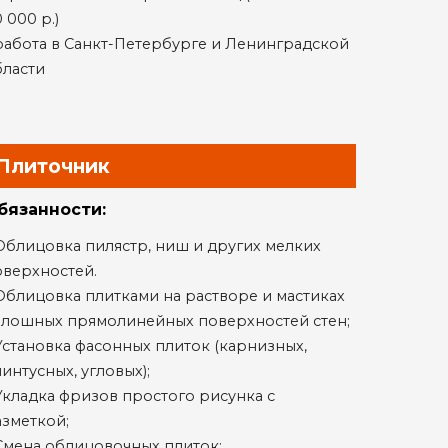
 000 р.)
работа в Санкт-Петербурге и Ленинградской
бласти
Плиточник
бязанности:
Облицовка пилястр, ниш и других мелких
оверхностей.
Облицовка плитками на растворе и мастиках
плошных прямолинейных поверхностей стен;
Установка фасонных плиток (карнизных,
интусных, угловых);
Укладка фризов простого рисунка с
зметкой;
Смена облицовочных плиток;