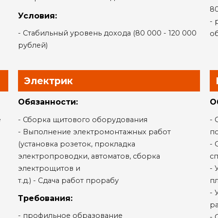
80
Условия:
- 
- Стабильный уровень дохода (80 000 - 120 000
о
рублей)
Электрик
Обязанности:
О
е
- Сборка щитового оборудования
- 
- Выполнение электромонтажных работ
п
(установка розеток, прокладка
- 
электропроводки, автоматов, сборка
с
и
электрощитов и
- 
т.д.) - Сдача работ прорабу
пл
- 
Требования:
ра
- профильное образование
- 