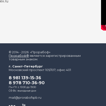
ex.ru
© 2014 - 2026 «Прорабоф»
Прорабоф®
является зарегистрированным
товарным знаком.
г. Санкт-Петербург
Московский проспект 105/107, офис 401
8 981 139-15-36
8 978 710-36-90
Пн-Пт: с 10:00 до 19:00
Сб-Вс: выходные дни
mail@prorabofspb.ru