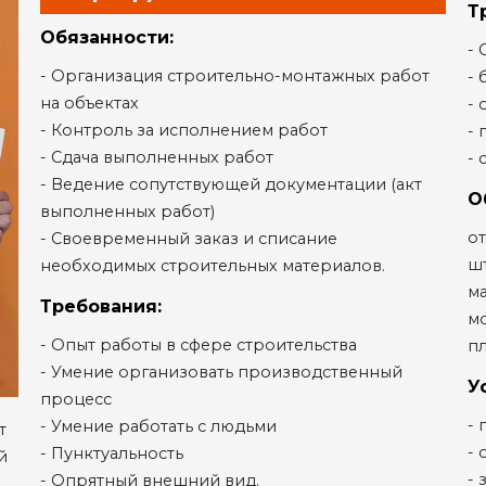
Т
Обязанности:
-
- Организация строительно-монтажных работ
- 
на объектах
- 
- Контроль за исполнением работ
- 
- Сдача выполненных работ
- 
- Ведение сопутствующей документации (акт
О
выполненных работ)
о
- Своевременный заказ и списание
ш
необходимых строительных материалов.
м
Требования:
м
- Опыт работы в сфере строительства
п
- Умение организовать производственный
У
процесс
- 
- Умение работать с людьми
т
-
- Пунктуальность
й
- 
- Опрятный внешний вид.