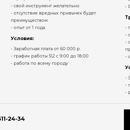
- свой инструмент желательно
- 
- отсутствие вредных привычек будет
Т
преимуществом
- опыт от 1 года.
-
- 
Условия:
- 
- Заработная плата от 60 000 р.
п
- график работы 5\2 с 9:00 до 18:00
- 
- работа по всему городу
У
- 
- 
- 
611-24-34